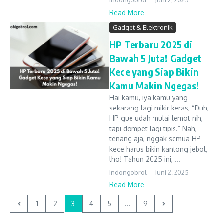
indongobrol
Juni 2, 2025
Read More
Gadget & Elektronik
HP Terbaru 2025 di
Bawah 5 Juta! Gadget
Kece yang Siap Bikin
Kamu Makin Ngegas!
Hai kamu, iya kamu yang
sekarang lagi mikir keras, “Duh,
HP gue udah mulai lemot nih,
tapi dompet lagi tipis.” Nah,
tenang aja, nggak semua HP
kece harus bikin kantong jebol,
lho! Tahun 2025 ini, ...
indongobrol
Juni 2, 2025
Read More
1
2
3
4
5
...
9