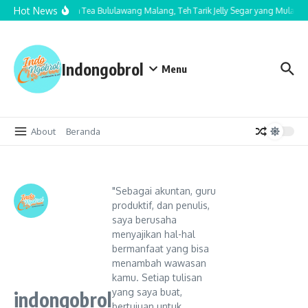
Lewati ke konten
Hot News
Cha Nom Tea Bululawang Malang, Teh Tarik Jelly Segar yang Mulai Ja
Indongobrol
Menu
About
Beranda
"Sebagai akuntan, guru
produktif, dan penulis,
saya berusaha
menyajikan hal-hal
bermanfaat yang bisa
menambah wawasan
kamu. Setiap tulisan
yang saya buat,
indongobrol
bertujuan untuk