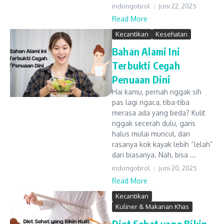
indongobrol
Juni 22, 2025
Read More
Kecantikan
Kesehatan
Bahan Alami Ini
Terbukti Cegah
Penuaan Dini
Hai kamu, pernah nggak sih
pas lagi ngaca, tiba-tiba
merasa ada yang beda? Kulit
nggak secerah dulu, garis
halus mulai muncul, dan
rasanya kok kayak lebih “lelah”
dari biasanya. Nah, bisa ...
indongobrol
Juni 20, 2025
Read More
Kecantikan
Kuliner & Makanan Khas
Diet Sehat yang Bikin