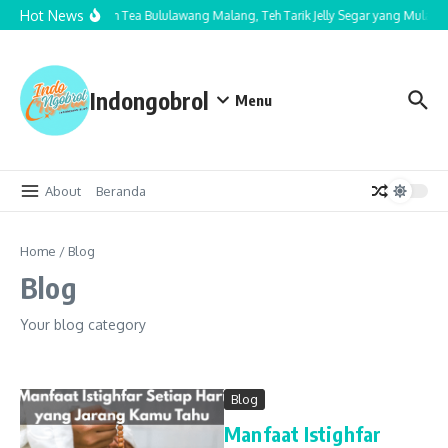
Lewati ke konten
Hot News
Cha Nom Tea Bululawang Malang, Teh Tarik Jelly Segar yang Mulai Ja
Indongobrol
Menu
About
Beranda
Home
/
Blog
Blog
Your blog category
Blog
Manfaat Istighfar