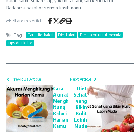
Kalau kamu sudah siap, yuk mulai langkah kecil hari ini.
Badanmu bakal berterima kasih nanti.
Share this Article
Tag:
Cara diet kalori
Diet kalori
Diet kalori untuk pemula
Tips diet kalori
Previous Article
Next Article
Cara
Diet
Akurat
Sehat
Mengh
yang
itung
Bikin
Kalori
Kulit
Harian
Lebih
Kamu
Muda