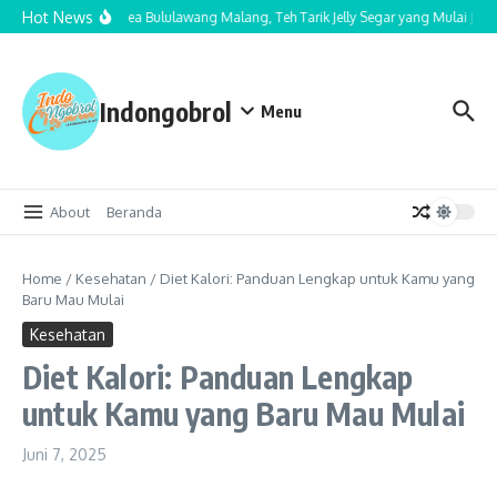
Lewati ke konten
Hot News
Cha Nom Tea Bululawang Malang, Teh Tarik Jelly Segar yang Mulai Jadi 
Indongobrol
Menu
About
Beranda
Home
/
Kesehatan
/
Diet Kalori: Panduan Lengkap untuk Kamu yang
Baru Mau Mulai
Kesehatan
Diet Kalori: Panduan Lengkap
untuk Kamu yang Baru Mau Mulai
Juni 7, 2025