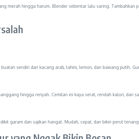
wang merah hingga harum. Blender sebentar lalu saring. Tambahkan p
rsalah
atan sendiri dari kacang arab, tahini, lemon, dan bawang putih. G
lu panggang hingga renyah. Cemilan ini kaya serat, rendah kalori, d
kit garam dan sajikan hangat. Mudah, cepat, dan bikin perut tenan
ur yang Nggak Bikin Bosan