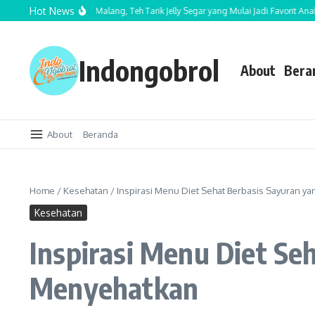
Lewati ke konten
Hot News
Tea Bululawang Malang, Teh Tarik Jelly Segar yang Mulai Jadi Favorit Anak Mud
Indongobrol
About
Bera
About
Beranda
Home
/
Kesehatan
/
Inspirasi Menu Diet Sehat Berbasis Sayuran y
Kesehatan
Inspirasi Menu Diet Se
Menyehatkan