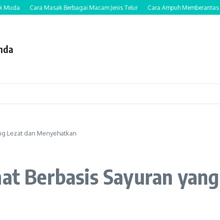
a
Cara Masak Berbagai Macam Jenis Telur
Cara Ampuh Memberantas Kutu Ram
nda
ang Lezat dan Menyehatkan
hat Berbasis Sayuran yang