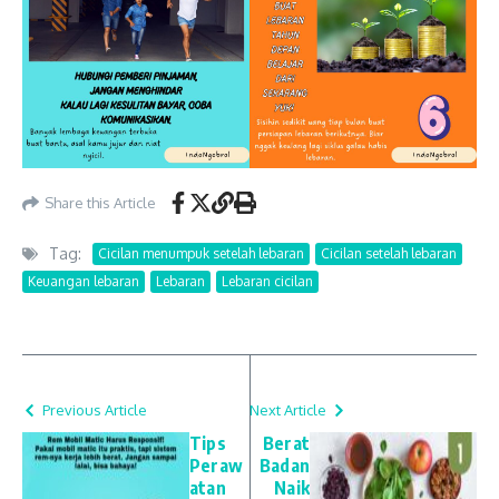
Share this Article
Tag:
Cicilan menumpuk setelah lebaran
Cicilan setelah lebaran
Keuangan lebaran
Lebaran
Lebaran cicilan
Previous Article
Next Article
Tips
Berat
Peraw
Badan
atan
Naik