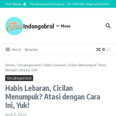
Lewati ke konten
Hot News
Cha Nom Tea Bululawang Malang, Teh Tarik Jelly Segar yang Mulai Jadi
Indongobrol
Menu
About
Beranda
Home
/
Uncategorized
/
Habis Lebaran, Cicilan Menumpuk? Atasi
dengan Cara Ini, Yuk!
Uncategorized
Habis Lebaran, Cicilan
Menumpuk? Atasi dengan Cara
Ini, Yuk!
April 11, 2025