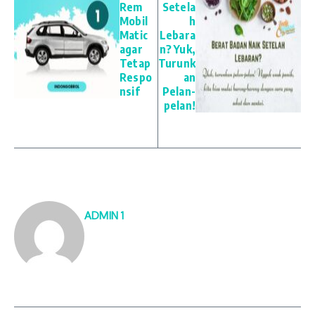
Rem
Setela
Mobil
h
Matic
Lebara
agar
n? Yuk,
Tetap
Turunk
Respo
an
nsif
Pelan-
pelan!
ADMIN 1