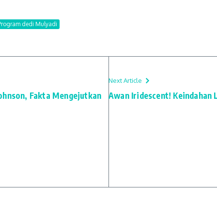
Program dedi Mulyadi
Next Article
Johnson, Fakta Mengejutkan
Awan Iridescent! Keindahan 