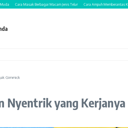
Cara Masak Berbagai Macam Jenis Telur
Cara Ampuh Memberantas Kutu Ram
nda
gak Gimmick
n Nyentrik yang Kerjany