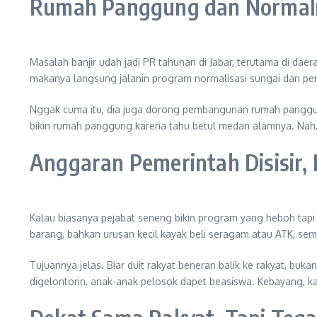
Rumah Panggung dan Normali
Masalah banjir udah jadi PR tahunan di Jabar, terutama di da
makanya langsung jalanin program normalisasi sungai dan perb
Nggak cuma itu, dia juga dorong pembangunan rumah panggung d
bikin rumah panggung karena tahu betul medan alamnya. Nah, D
Anggaran Pemerintah Disisir,
Kalau biasanya pejabat seneng bikin program yang heboh tapi
barang, bahkan urusan kecil kayak beli seragam atau ATK, semu
Tujuannya jelas. Biar duit rakyat beneran balik ke rakyat, buk
digelontorin, anak-anak pelosok dapet beasiswa. Kebayang, 