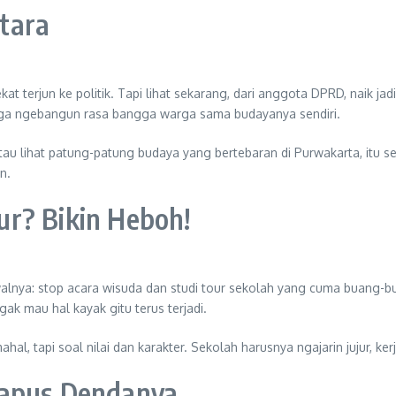
tara
erjun ke politik. Tapi lihat sekarang, dari anggota DPRD, naik jadi 
uga ngebangun rasa bangga warga sama budayanya sendiri.
u lihat patung-patung budaya yang bertebaran di Purwakarta, itu se
n.
r? Bikin Heboh!
walnya: stop acara wisuda dan studi tour sekolah yang cuma buang-b
ak mau hal kayak gitu terus terjadi.
al, tapi soal nilai dan karakter. Sekolah harusnya ngajarin jujur, ker
hapus Dendanya