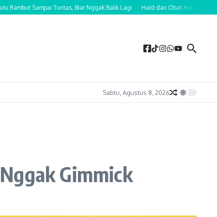
but Sampai Tuntas, Biar Nggak Balik Lagi
Haid dan Obat Anti Nyeri! Efek S
Sabtu, Agustus 8, 2026
a Nggak Gimmick