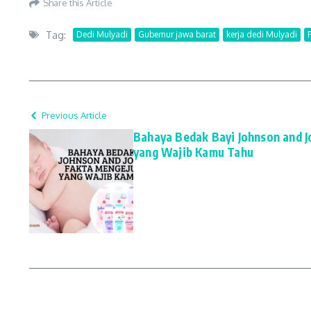
Share this Article
Tag:
Dedi Mulyadi
Gubernur jawa barat
kerja dedi Mulyadi
Previous Article
Bahaya Bedak Bayi Johnson and 
yang Wajib Kamu Tahu