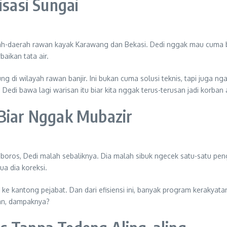
sasi Sungai
erah-daerah rawan kayak Karawang dan Bekasi. Dedi nggak mau cuma ba
aikan tata air.
i wilayah rawan banjir. Ini bukan cuma solusi teknis, tapi juga ng
edi bawa lagi warisan itu biar kita nggak terus-terusan jadi korban 
 Biar Nggak Mubazir
 boros, Dedi malah sebaliknya. Dia malah sibuk ngecek satu-satu pe
a dia koreksi.
an ke kantong pejabat. Dan dari efisiensi ini, banyak program kerakyat
kan, dampaknya?