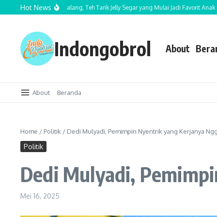
Lewati ke konten
Hot News
Tea Bululawang Malang, Teh Tarik Jelly Segar yang Mulai Jadi Favorit Anak Muda
Indongobrol
About
Bera
About
Beranda
Home
/
Politik
/
Dedi Mulyadi, Pemimpin Nyentrik yang Kerjanya Ng
Politik
Dedi Mulyadi, Pemimpi
Mei 16, 2025