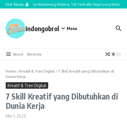
Lewati ke konten
Hot News
Cha Nom Tea Bululawang Malang, Teh Tarik Jelly Segar yang Mulai Jadi
Indongobrol
Menu
About
Beranda
Home
/
Kreatif & Tren Digital
/
7 Skill Kreatif yang Dibutuhkan di
Dunia Kerja
Kreatif & Tren Digital
7 Skill Kreatif yang Dibutuhkan di
Dunia Kerja
Mei 1, 2025