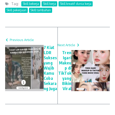
Tag:
Skill bekerja
Skill kerja
Skill kreatif dunia kerja
Skill pekerjaan
Skill tambahan
Previous Article
Next Article
7 Kiat
LDR
Tren
Sukses
Igari
yang
Makeu
Wajib
p di
Kamu
TikTok
Coba
yang
Sekara
Bikin
ng Juga
Viral